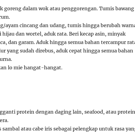
k goreng dalam wok atau penggorengan. Tumis bawang
rum.
g/ayam cincang dan udang, tumis hingga berubah warn
ijau dan wortel, aduk rata. Beri kecap asin, minyak
rica, dan garam. Aduk hingga semua bahan tercampur rat
ur yang sudah direbus, aduk cepat hingga semua bahan
urna.
kan lo mie hangat-hangat.
ganti protein dengan daging lain, seafood, atau protei
era.
sambal atau cabe iris sebagai pelengkap untuk rasa yan