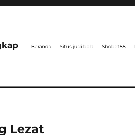
gkap
Beranda
Situs judi bola
Sbobet88
g Lezat