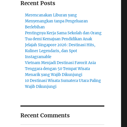
Recent Posts
Merencanakan Liburan yang
Menyenangkan tanpa Pengeluaran
Berlebihan
Pentingnya Kerja Sama Sekolah dan Orang
Tua demi Kemajuan Pendidikan Anak
Jelajah Singapore 2026: Destinasi Hits,
Kuliner Legendaris, dan Spot
Instagramable
Vietnam Menjadi Destinasi Favorit Asia
Tenggara dengan 50 Tempat Wisata
Menarik yang Wajib Dikunjungi
10 Destinasi Wisata Sumatera Utara Paling
Wajib Dikunjungi
Recent Comments