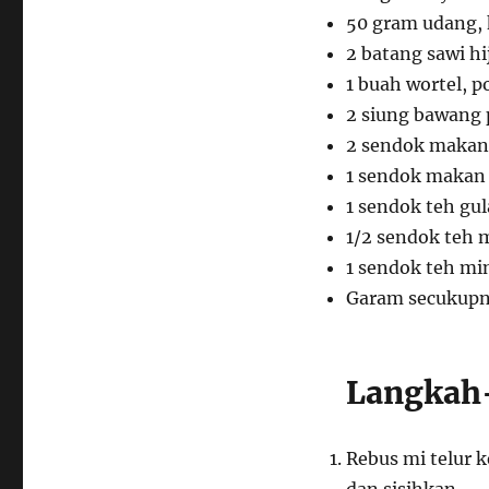
50 gram udang, 
2 batang sawi h
1 buah wortel, p
2 siung bawang 
2 sendok makan 
1 sendok makan
1 sendok teh gul
1/2 sendok teh 
1 sendok teh mi
Garam secukup
Langkah
Rebus mi telur 
dan sisihkan.