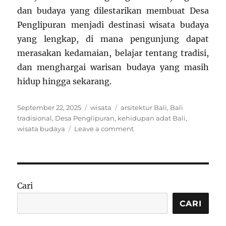
dan budaya yang dilestarikan membuat Desa
Penglipuran menjadi destinasi wisata budaya
yang lengkap, di mana pengunjung dapat
merasakan kedamaian, belajar tentang tradisi,
dan menghargai warisan budaya yang masih
hidup hingga sekarang.
Posted
Categories
Tags
September 22, 2025
wisata
arsitektur Bali
,
Bali
on
tradisional
,
Desa Penglipuran
,
kehidupan adat Bali
,
on
wisata budaya
Leave a comment
Wisata
Budaya
ke
Desa
Penglipuran
Cari
Bali:
Menyaksikan
CARI
Kehidupan
Tradisional