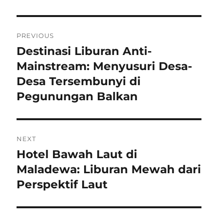
Navigasi
PREVIOUS
pos
Destinasi Liburan Anti-
Previous
post:
Mainstream: Menyusuri Desa-
Desa Tersembunyi di
Pegunungan Balkan
NEXT
Hotel Bawah Laut di
Next
post:
Maladewa: Liburan Mewah dari
Perspektif Laut