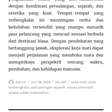
dengan kombinasi petualangan, sejarah, dan
estetika yang kuat. Tempat-tempat yang
terbengkalai ini menyimpan cerita dan
keindahan tersendiri yang mampu menarik
para pelancong yang mencari sensasi berbeda
dari destinasi biasa. Dengan pendekatan yang
bertanggung jawab, eksplorasi kota mati dapat
menjadi perjalanan yang membuka mata dan
memperkaya perspektif tentang waktu,
perubahan, dan kehidupan manusia.
Author
Posted
Categories
Tags
admin
Juli 28, 2025
liburan
kota mati
,
kota
on
terbengkalai
,
petualangan sejarah
,
wisata alternatif
,
wisata urban exploration