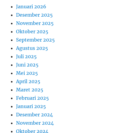
Januari 2026
Desember 2025
November 2025
Oktober 2025
September 2025
Agustus 2025
Juli 2025
Juni 2025
Mei 2025
April 2025
Maret 2025
Februari 2025
Januari 2025
Desember 2024
November 2024
Oktober 2024