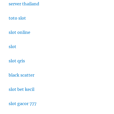
server thailand
toto slot
slot online
slot
slot qris
black scatter
slot bet kecil
slot gacor 777