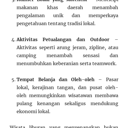
makanan khas daerah menambah
pengalaman unik dan memperkaya
pengetahuan tentang tradisi lokal.
Aktivitas Petualangan dan Outdoor
–
Aktivitas seperti arung jeram, zipline, atau
camping menambah sensasi dan
menumbuhkan keberanian serta teamwork.
Tempat Belanja dan Oleh-oleh
– Pasar
lokal, kerajinan tangan, dan pusat oleh-
oleh memungkinkan wisatawan membawa
pulang kenangan sekaligus mendukung
ekonomi lokal.
Wisata liburan yang menyenangkan bukan