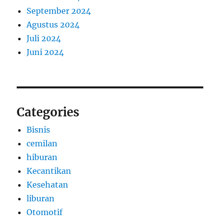
September 2024
Agustus 2024
Juli 2024
Juni 2024
Categories
Bisnis
cemilan
hiburan
Kecantikan
Kesehatan
liburan
Otomotif