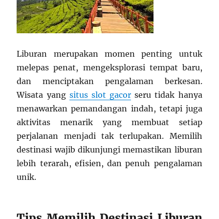
Liburan merupakan momen penting untuk
melepas penat, mengeksplorasi tempat baru,
dan menciptakan pengalaman berkesan.
Wisata yang
situs slot gacor
seru tidak hanya
menawarkan pemandangan indah, tetapi juga
aktivitas menarik yang membuat setiap
perjalanan menjadi tak terlupakan. Memilih
destinasi wajib dikunjungi memastikan liburan
lebih terarah, efisien, dan penuh pengalaman
unik.
Tips Memilih Destinasi Liburan