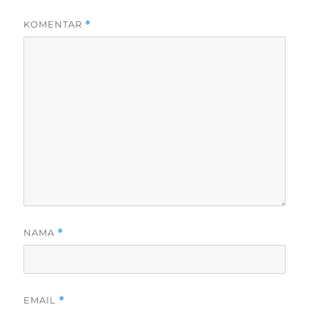
KOMENTAR
*
NAMA
*
EMAIL
*