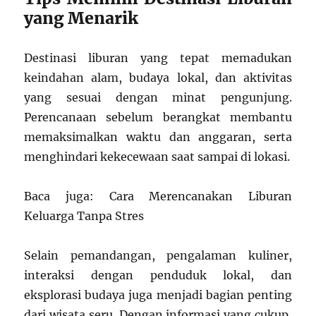
yang Menarik
Destinasi liburan yang tepat memadukan
keindahan alam, budaya lokal, dan aktivitas
yang sesuai dengan minat pengunjung.
Perencanaan sebelum berangkat membantu
memaksimalkan waktu dan anggaran, serta
menghindari kekecewaan saat sampai di lokasi.
Baca juga: Cara Merencanakan Liburan
Keluarga Tanpa Stres
Selain pemandangan, pengalaman kuliner,
interaksi dengan penduduk lokal, dan
eksplorasi budaya juga menjadi bagian penting
dari wisata seru. Dengan informasi yang cukup,