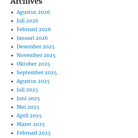
Archives
Agustus 2026
Juli 2026
Februari 2026
Januari 2026
Desember 2025
November 2025
Oktober 2025
September 2025
Agustus 2025
Juli 2025
Juni 2025
Mei 2025
April 2025
Maret 2025
Februari 2025