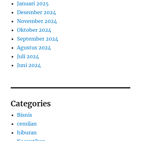
Januari 2025
Desember 2024
November 2024
Oktober 2024
September 2024
Agustus 2024
Juli 2024
Juni 2024
Categories
Bisnis
cemilan
hiburan