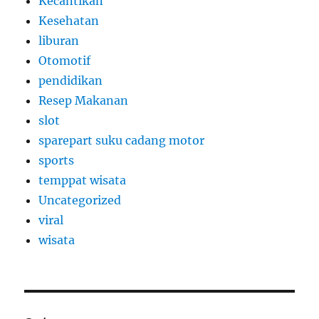
Kecantikan
Kesehatan
liburan
Otomotif
pendidikan
Resep Makanan
slot
sparepart suku cadang motor
sports
temppat wisata
Uncategorized
viral
wisata