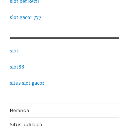
slot bet kecil
slot gacor 777
slot
slot88
situs slot gacor
Beranda
Situs judi bola