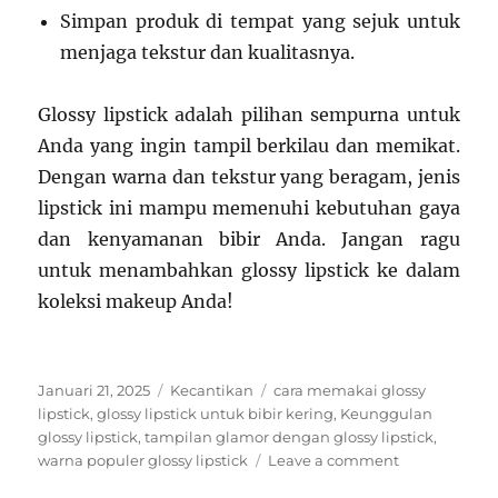
Simpan produk di tempat yang sejuk untuk
menjaga tekstur dan kualitasnya.
Glossy lipstick adalah pilihan sempurna untuk
Anda yang ingin tampil berkilau dan memikat.
Dengan warna dan tekstur yang beragam, jenis
lipstick ini mampu memenuhi kebutuhan gaya
dan kenyamanan bibir Anda. Jangan ragu
untuk menambahkan glossy lipstick ke dalam
koleksi makeup Anda!
Posted
Categories
Tags
Januari 21, 2025
Kecantikan
cara memakai glossy
on
lipstick
,
glossy lipstick untuk bibir kering
,
Keunggulan
glossy lipstick
,
tampilan glamor dengan glossy lipstick
,
on
warna populer glossy lipstick
Leave a comment
Glossy