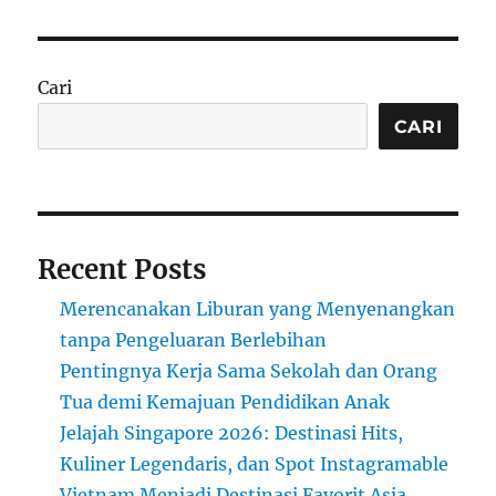
Lipstick:
Kilau
Menawan
untuk
Cari
Tampilan
Segar
CARI
dan
Glamor
Recent Posts
Merencanakan Liburan yang Menyenangkan
tanpa Pengeluaran Berlebihan
Pentingnya Kerja Sama Sekolah dan Orang
Tua demi Kemajuan Pendidikan Anak
Jelajah Singapore 2026: Destinasi Hits,
Kuliner Legendaris, dan Spot Instagramable
Vietnam Menjadi Destinasi Favorit Asia