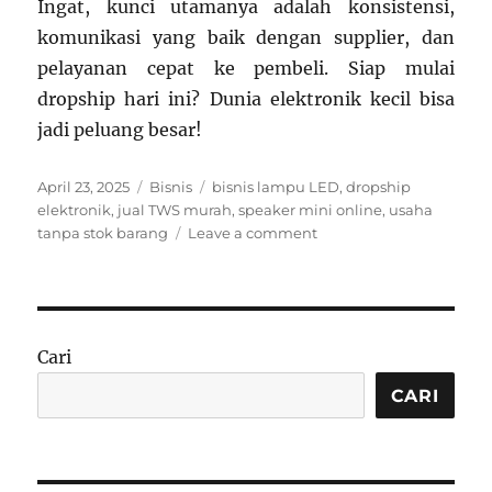
Ingat, kunci utamanya adalah konsistensi,
komunikasi yang baik dengan supplier, dan
pelayanan cepat ke pembeli. Siap mulai
dropship hari ini? Dunia elektronik kecil bisa
jadi peluang besar!
Posted
Categories
Tags
April 23, 2025
Bisnis
bisnis lampu LED
,
dropship
on
elektronik
,
jual TWS murah
,
speaker mini online
,
usaha
on
tanpa stok barang
Leave a comment
Dropship
Barang
Elektronik
Kecil:
Usaha
Cari
Modal
Ringan
CARI
dengan
Potensi
Cuan
Besar