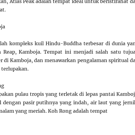
n, Atlas Peak adalah tempat ideal untuk beristirahat d
at.
ja
lah kompleks kuil Hindu-Buddha terbesar di dunia ya
m Reap, Kamboja. Tempat ini menjadi salah satu tuju
er di Kamboja, dan menawarkan pengalaman spiritual d
 terlupakan.
ng
kan pulau tropis yang terletak di lepas pantai Kamboj
l dengan pasir putihnya yang indah, air laut yang jerni
malam yang meriah. Koh Rong adalah tempat