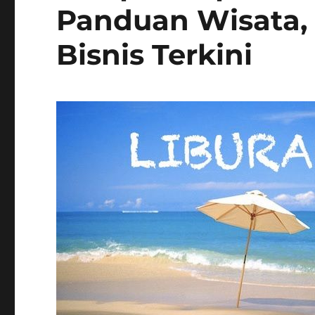
Panduan Wisata, 
Bisnis Terkini