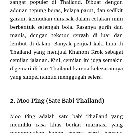
sangat populer di Thailand. Dibuat dengan
adonan tepung beras, kelapa parut, dan sedikit
garam, kemudian dimasak dalam cetakan mini
berbentuk setengah bola. Rasanya gurih dan
manis, dengan tekstur renyah di luar dan
lembut di dalam. Banyak penjual kaki lima di
Thailand yang menjual Khanom Krok sebagai
cemilan jalanan. Kini, cemilan ini juga semakin
digemari di luar Thailand karena kelezatannya
yang simpel namun menggugah selera.
2.
Moo Ping (Sate Babi Thailand)
Moo Ping adalah sate babi Thailand yang
memiliki rasa khas berkat marinasi yang