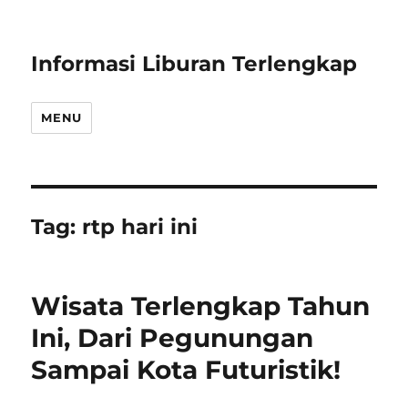
Informasi Liburan Terlengkap
MENU
Tag:
rtp hari ini
Wisata Terlengkap Tahun
Ini, Dari Pegunungan
Sampai Kota Futuristik!