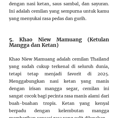
dengan nasi ketan, saus sambal, dan sayuran.
Ini adalah cemilan yang sempurna untuk kamu
yang menyukai rasa pedas dan gurih.
5.
Khao Niew Mamuang (Ketulan
Mangga dan Ketan)
Khao Niew Mamuang adalah cemilan Thailand
yang sudah cukup terkenal di seluruh dunia,
tetapi tetap menjadi favorit di 2025.
Menggabungkan nasi ketan yang manis
dengan irisan mangga segar, cemilan ini
sangat cocok bagi pecinta rasa manis alami dari
buah-buahan tropis. Ketan yang kenyal
berpadu dengan kelembutan mangga