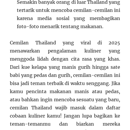
Semakin banyak orang di luar Thailand yang
tertarik untuk mencoba cemilan-cemilan ini
karena media sosial yang membagikan
foto-foto menarik tentang makanan.
Cemilan Thailand yang viral di 2025
menawarkan pengalaman kuliner yang
menggoda lidah dengan cita rasa yang khas.
Dari kue kelapa yang manis gurih hingga sate
babi yang pedas dan gurih, cemilan-cemilan ini
bisa jadi teman terbaik di waktu senggang. Jika
kamu pencinta makanan manis atau pedas,
atau bahkan ingin mencoba sesuatu yang baru,
cemilan Thailand wajib masuk dalam daftar
cobaan kuliner kamu! Jangan lupa bagikan ke
teman-temanmu dan biarkan mereka