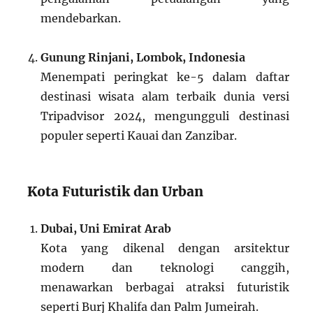
mendebarkan.
Gunung Rinjani, Lombok, Indonesia
Menempati peringkat ke-5 dalam daftar
destinasi wisata alam terbaik dunia versi
Tripadvisor 2024, mengungguli destinasi
populer seperti Kauai dan Zanzibar.
Kota Futuristik dan Urban
Dubai, Uni Emirat Arab
Kota yang dikenal dengan arsitektur
modern dan teknologi canggih,
menawarkan berbagai atraksi futuristik
seperti Burj Khalifa dan Palm Jumeirah.