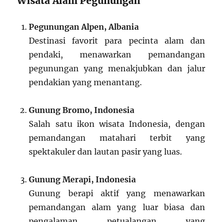
Wisata Alam Pegunungan
Pegunungan Alpen, Albania
Destinasi favorit para pecinta alam dan
pendaki, menawarkan pemandangan
pegunungan yang menakjubkan dan jalur
pendakian yang menantang.
Gunung Bromo, Indonesia
Salah satu ikon wisata Indonesia, dengan
pemandangan matahari terbit yang
spektakuler dan lautan pasir yang luas.
Gunung Merapi, Indonesia
Gunung berapi aktif yang menawarkan
pemandangan alam yang luar biasa dan
pengalaman petualangan yang