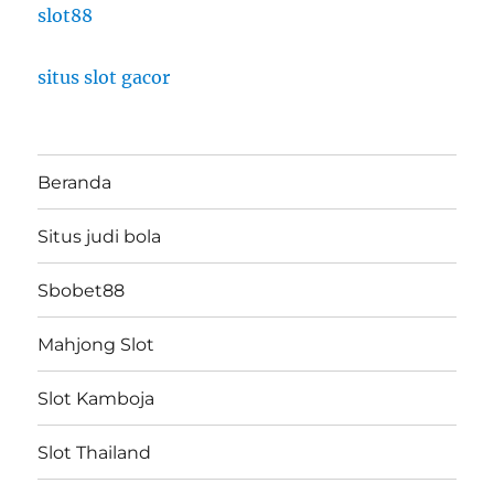
slot88
situs slot gacor
Beranda
Situs judi bola
Sbobet88
Mahjong Slot
Slot Kamboja
Slot Thailand