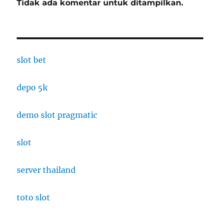
Tidak ada komentar untuk ditampilkan.
slot bet
depo 5k
demo slot pragmatic
slot
server thailand
toto slot