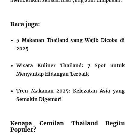
memberikan sensasi rasa yang sulit dilupakan.
Baca juga:
5 Makanan Thailand yang Wajib Dicoba di
2025
Wisata Kuliner Thailand: 7 Spot untuk
Menyantap Hidangan Terbaik
Tren Makanan 2025: Kelezatan Asia yang
Semakin Digemari
Kenapa Cemilan Thailand Begitu
Populer?