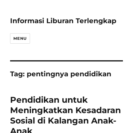
Informasi Liburan Terlengkap
MENU
Tag:
pentingnya pendidikan
Pendidikan untuk
Meningkatkan Kesadaran
Sosial di Kalangan Anak-
Anak