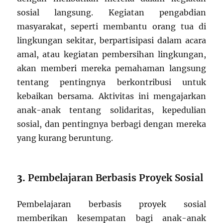
sosial langsung. Kegiatan pengabdian
masyarakat, seperti membantu orang tua di
lingkungan sekitar, berpartisipasi dalam acara
amal, atau kegiatan pembersihan lingkungan,
akan memberi mereka pemahaman langsung
tentang pentingnya berkontribusi untuk
kebaikan bersama. Aktivitas ini mengajarkan
anak-anak tentang solidaritas, kepedulian
sosial, dan pentingnya berbagi dengan mereka
yang kurang beruntung.
3.
Pembelajaran Berbasis Proyek Sosial
Pembelajaran berbasis proyek sosial
memberikan kesempatan bagi anak-anak