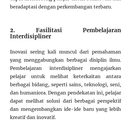
beradaptasi dengan perkembangan terbaru.
2.
Fasilitasi Pembelajaran
Interdisipliner
Inovasi sering kali muncul dari pemahaman
yang menggabungkan berbagai disiplin ilmu.
Pembelajaran interdisipliner mengajarkan
pelajar untuk melihat keterkaitan antara
berbagai bidang, seperti sains, teknologi, seni,
dan humaniora. Dengan pendekatan ini, pelajar
dapat melihat solusi dari berbagai perspektif
dan mengembangkan ide-ide baru yang lebih
kreatif dan inovatif.