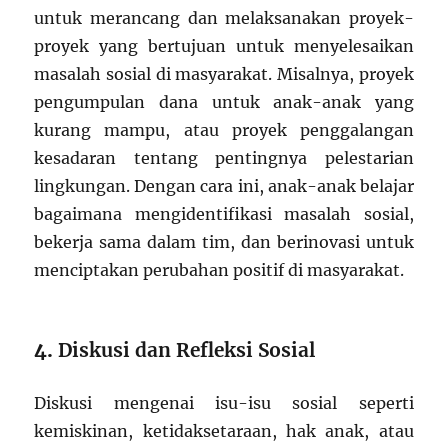
untuk merancang dan melaksanakan proyek-
proyek yang bertujuan untuk menyelesaikan
masalah sosial di masyarakat. Misalnya, proyek
pengumpulan dana untuk anak-anak yang
kurang mampu, atau proyek penggalangan
kesadaran tentang pentingnya pelestarian
lingkungan. Dengan cara ini, anak-anak belajar
bagaimana mengidentifikasi masalah sosial,
bekerja sama dalam tim, dan berinovasi untuk
menciptakan perubahan positif di masyarakat.
4.
Diskusi dan Refleksi Sosial
Diskusi mengenai isu-isu sosial seperti
kemiskinan, ketidaksetaraan, hak anak, atau