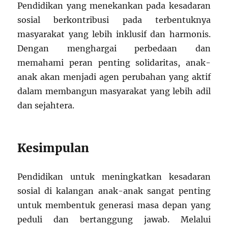
Pendidikan yang menekankan pada kesadaran
sosial berkontribusi pada terbentuknya
masyarakat yang lebih inklusif dan harmonis.
Dengan menghargai perbedaan dan
memahami peran penting solidaritas, anak-
anak akan menjadi agen perubahan yang aktif
dalam membangun masyarakat yang lebih adil
dan sejahtera.
Kesimpulan
Pendidikan untuk meningkatkan kesadaran
sosial di kalangan anak-anak sangat penting
untuk membentuk generasi masa depan yang
peduli dan bertanggung jawab. Melalui