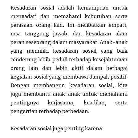
Kesadaran sosial adalah kemampuan untuk
menyadari dan memahami kebutuhan serta
perasaan orang lain. Ini melibatkan empati,
rasa tanggung jawab, dan kesadaran akan
peran seseorang dalam masyarakat. Anak-anak
yang memiliki kesadaran sosial yang baik
cenderung lebih peduli terhadap kesejahteraan
orang lain dan lebih aktif dalam berbagai
kegiatan sosial yang membawa dampak positif.
Dengan membangun kesadaran sosial, kita
juga membantu anak-anak untuk memahami
pentingnya kerjasama, keadilan, serta
pengertian terhadap perbedaan.
Kesadaran sosial juga penting karena: