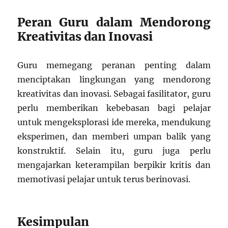
Peran Guru dalam Mendorong
Kreativitas dan Inovasi
Guru memegang peranan penting dalam
menciptakan lingkungan yang mendorong
kreativitas dan inovasi. Sebagai fasilitator, guru
perlu memberikan kebebasan bagi pelajar
untuk mengeksplorasi ide mereka, mendukung
eksperimen, dan memberi umpan balik yang
konstruktif. Selain itu, guru juga perlu
mengajarkan keterampilan berpikir kritis dan
memotivasi pelajar untuk terus berinovasi.
Kesimpulan