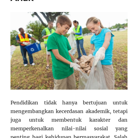
Pendidikan tidak hanya bertujuan untuk
mengembangkan kecerdasan akademik, tetapi
juga untuk membentuk karakter dan
memperkenalkan nilai-nilai sosial yang
penting bagi kehidupan bermasyarakat. Salah