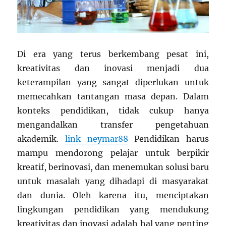
Di era yang terus berkembang pesat ini,
kreativitas dan inovasi menjadi dua
keterampilan yang sangat diperlukan untuk
memecahkan tantangan masa depan. Dalam
konteks pendidikan, tidak cukup hanya
mengandalkan transfer pengetahuan
akademik.
link neymar88
Pendidikan harus
mampu mendorong pelajar untuk berpikir
kreatif, berinovasi, dan menemukan solusi baru
untuk masalah yang dihadapi di masyarakat
dan dunia. Oleh karena itu, menciptakan
lingkungan pendidikan yang mendukung
kreativitas dan inovasi adalah hal yang penting