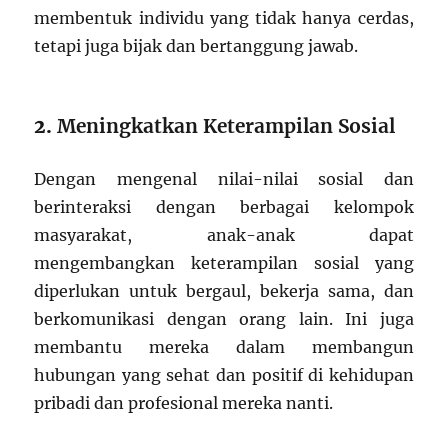
membentuk individu yang tidak hanya cerdas,
tetapi juga bijak dan bertanggung jawab.
2.
Meningkatkan Keterampilan Sosial
Dengan mengenal nilai-nilai sosial dan
berinteraksi dengan berbagai kelompok
masyarakat, anak-anak dapat
mengembangkan keterampilan sosial yang
diperlukan untuk bergaul, bekerja sama, dan
berkomunikasi dengan orang lain. Ini juga
membantu mereka dalam membangun
hubungan yang sehat dan positif di kehidupan
pribadi dan profesional mereka nanti.