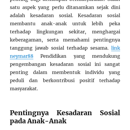
satu aspek yang perlu ditanamkan sejak dini
adalah kesadaran sosial. Kesadaran sosial
membantu anak-anak untuk lebih peka
terhadap lingkungan sekitar, menghargai
keberagaman, serta memahami pentingnya
tanggung jawab sosial terhadap sesama.
link
neymar88
Pendidikan yang mendukung
pengembangan kesadaran sosial ini sangat
penting dalam membentuk individu yang
peduli dan berkontribusi positif terhadap
masyarakat.
Pentingnya Kesadaran Sosial
pada Anak-Anak