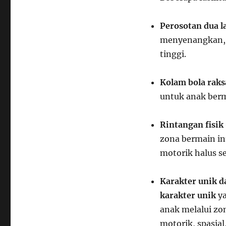
Perosotan dua l
menyenangkan, 
tinggi.
Kolam bola raksa
untuk anak berm
Rintangan fisik 
zona bermain in
motorik halus se
Karakter unik 
karakter unik
ya
anak melalui zo
motorik, spasial, 