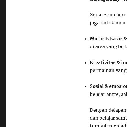
Zona-zona berma
juga untuk men
Motorik kasar &
di area yang be
Kreativitas & im
permainan yang 
Sosial & emosio
belajar antre, 
Dengan delapan 
dan belajar sam
tumbuh menjadi p