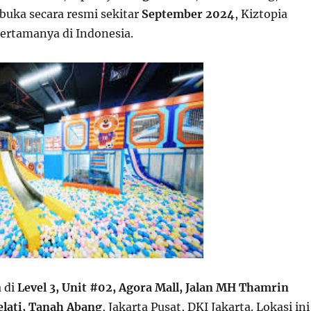
ibuka secara resmi sekitar
September 2024
, Kiztopia
pertamanya di Indonesia.
 di
Level 3, Unit #02, Agora Mall, Jalan MH Thamrin
lati, Tanah Abang
, Jakarta Pusat, DKI Jakarta. Lokasi ini