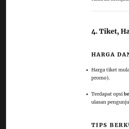
4. Tiket, 
HARGA DA
Harga tiket mula
promo).
Terdapat opsi
be
ulasan pengunju
TIPS BER