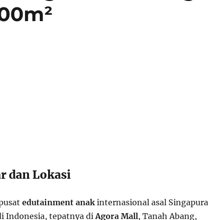
500m²
ar dan Lokasi
 pusat
edutainment anak
internasional asal Singapura
di Indonesia, tepatnya di
Agora Mall
, Tanah Abang,