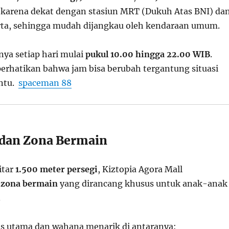
s karena dekat dengan stasiun MRT (Dukuh Atas BNI) da
rta, sehingga mudah dijangkau oleh kendaraan umum.
nya setiap hari mulai
pukul 10.00 hingga 22.00 WIB
.
erhatikan bahwa jam bisa berubah tergantung situasi
entu.
spaceman 88
s dan Zona Bermain
itar
1.500 meter persegi
, Kiztopia Agora Mall
 zona bermain
yang dirancang khusus untuk anak-anak
.
tas utama dan wahana menarik di antaranya: