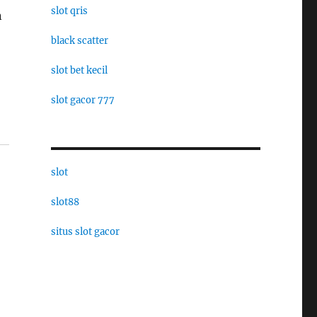
slot qris
n
black scatter
slot bet kecil
slot gacor 777
slot
slot88
situs slot gacor