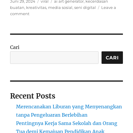
Posted
Categories
Tags
Juni 29, 2024
viral
ai art generator
,
kecerdasan
on
buatan
,
kreativitas
,
media sosial
,
seni digital
Leave a
on
comment
Viral
di
Media
Sosial:
Fenomena
Cari
‘AI
Art
CARI
Generator’
dan
Dampaknya
di
Dunia
Recent Posts
Kreatif
Merencanakan Liburan yang Menyenangkan
tanpa Pengeluaran Berlebihan
Pentingnya Kerja Sama Sekolah dan Orang
Tua demi Kemajuan Pendidikan Anak