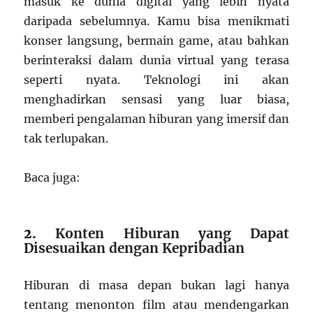
masuk ke dunia digital yang lebih nyata
daripada sebelumnya. Kamu bisa menikmati
konser langsung, bermain game, atau bahkan
berinteraksi dalam dunia virtual yang terasa
seperti nyata. Teknologi ini akan
menghadirkan sensasi yang luar biasa,
memberi pengalaman hiburan yang imersif dan
tak terlupakan.
Baca juga:
2.
Konten Hiburan yang Dapat
Disesuaikan dengan Kepribadian
Hiburan di masa depan bukan lagi hanya
tentang menonton film atau mendengarkan