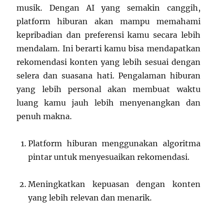
musik. Dengan AI yang semakin canggih,
platform hiburan akan mampu memahami
kepribadian dan preferensi kamu secara lebih
mendalam. Ini berarti kamu bisa mendapatkan
rekomendasi konten yang lebih sesuai dengan
selera dan suasana hati. Pengalaman hiburan
yang lebih personal akan membuat waktu
luang kamu jauh lebih menyenangkan dan
penuh makna.
Platform hiburan menggunakan algoritma
pintar untuk menyesuaikan rekomendasi.
Meningkatkan kepuasan dengan konten
yang lebih relevan dan menarik.