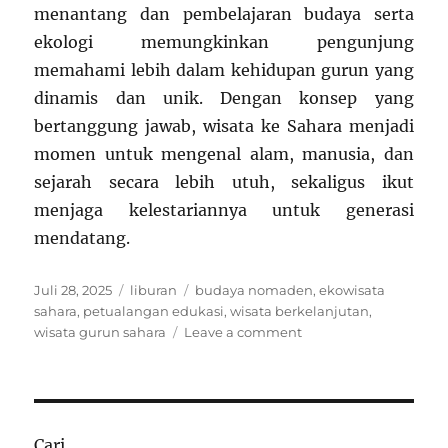
menantang dan pembelajaran budaya serta
ekologi memungkinkan pengunjung
memahami lebih dalam kehidupan gurun yang
dinamis dan unik. Dengan konsep yang
bertanggung jawab, wisata ke Sahara menjadi
momen untuk mengenal alam, manusia, dan
sejarah secara lebih utuh, sekaligus ikut
menjaga kelestariannya untuk generasi
mendatang.
Posted
Categories
Tags
Juli 28, 2025
liburan
budaya nomaden
,
ekowisata
on
sahara
,
petualangan edukasi
,
wisata berkelanjutan
,
on
wisata gurun sahara
Leave a comment
Menjelajah
Gurun
Sahara
dengan
Cara
Cari