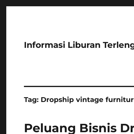
Informasi Liburan Terlen
Tag:
Dropship vintage furnitu
Peluang Bisnis D