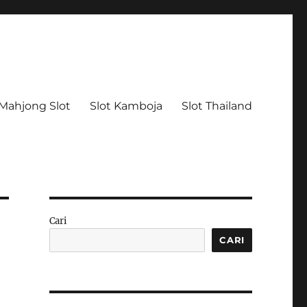
Mahjong Slot
Slot Kamboja
Slot Thailand
Cari
CARI