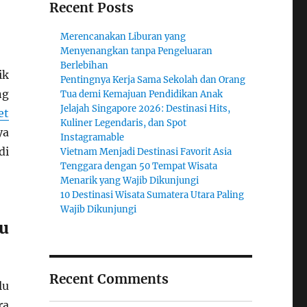
Recent Posts
Merencanakan Liburan yang
Menyenangkan tanpa Pengeluaran
Berlebihan
ik
Pentingnya Kerja Sama Sekolah dan Orang
ng
Tua demi Kemajuan Pendidikan Anak
Jelajah Singapore 2026: Destinasi Hits,
et
Kuliner Legendaris, dan Spot
ya
Instagramable
di
Vietnam Menjadi Destinasi Favorit Asia
Tenggara dengan 50 Tempat Wisata
Menarik yang Wajib Dikunjungi
10 Destinasi Wisata Sumatera Utara Paling
Wajib Dikunjungi
u
Recent Comments
lu
ra