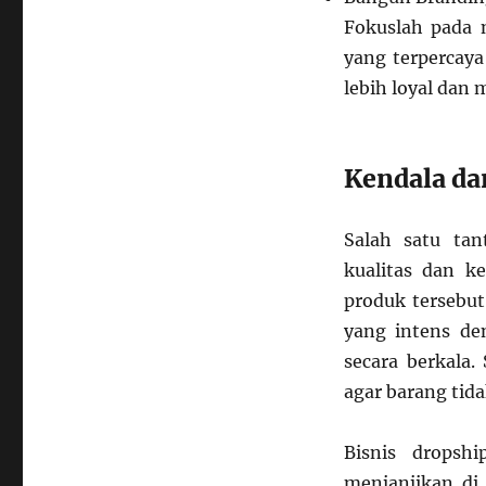
Fokuslah pada n
yang terpercaya
lebih loyal dan
Kendala da
Salah satu tan
kualitas dan k
produk tersebut
yang intens de
secara berkala.
agar barang tida
Bisnis dropsh
menjanjikan di 