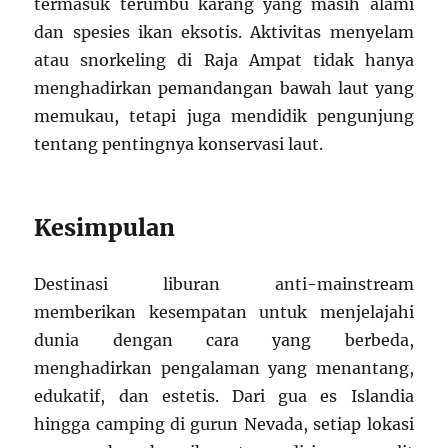
termasuk terumbu karang yang masih alami
dan spesies ikan eksotis. Aktivitas menyelam
atau snorkeling di Raja Ampat tidak hanya
menghadirkan pemandangan bawah laut yang
memukau, tetapi juga mendidik pengunjung
tentang pentingnya konservasi laut.
Kesimpulan
Destinasi liburan anti-mainstream
memberikan kesempatan untuk menjelajahi
dunia dengan cara yang berbeda,
menghadirkan pengalaman yang menantang,
edukatif, dan estetis. Dari gua es Islandia
hingga camping di gurun Nevada, setiap lokasi