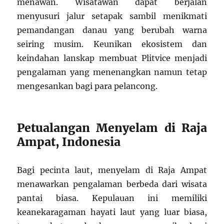
menawan. Wisatawan dapat berjalan
menyusuri jalur setapak sambil menikmati
pemandangan danau yang berubah warna
seiring musim. Keunikan ekosistem dan
keindahan lanskap membuat Plitvice menjadi
pengalaman yang menenangkan namun tetap
mengesankan bagi para pelancong.
Petualangan Menyelam di Raja
Ampat, Indonesia
Bagi pecinta laut, menyelam di Raja Ampat
menawarkan pengalaman berbeda dari wisata
pantai biasa. Kepulauan ini memiliki
keanekaragaman hayati laut yang luar biasa,