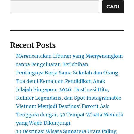
Es
CARI
Islandia
hingga
Camping
di
Gurun
Recent Posts
Nevada
Merencanakan Liburan yang Menyenangkan
tanpa Pengeluaran Berlebihan
Pentingnya Kerja Sama Sekolah dan Orang
Tua demi Kemajuan Pendidikan Anak
Jelajah Singapore 2026: Destinasi Hits,
Kuliner Legendaris, dan Spot Instagramable
Vietnam Menjadi Destinasi Favorit Asia
Tenggara dengan 50 Tempat Wisata Menarik
yang Wajib Dikunjungi
10 Destinasi Wisata Sumatera Utara Paling