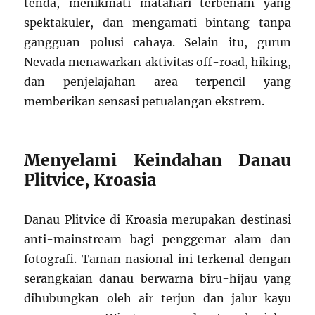
tenda, menikmati matahari terbenam yang
spektakuler, dan mengamati bintang tanpa
gangguan polusi cahaya. Selain itu, gurun
Nevada menawarkan aktivitas off-road, hiking,
dan penjelajahan area terpencil yang
memberikan sensasi petualangan ekstrem.
Menyelami Keindahan Danau
Plitvice, Kroasia
Danau Plitvice di Kroasia merupakan destinasi
anti-mainstream bagi penggemar alam dan
fotografi. Taman nasional ini terkenal dengan
serangkaian danau berwarna biru-hijau yang
dihubungkan oleh air terjun dan jalur kayu