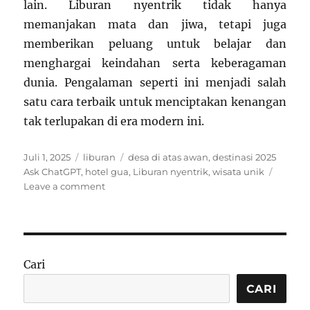
lain. Liburan nyentrik tidak hanya
memanjakan mata dan jiwa, tetapi juga
memberikan peluang untuk belajar dan
menghargai keindahan serta keberagaman
dunia. Pengalaman seperti ini menjadi salah
satu cara terbaik untuk menciptakan kenangan
tak terlupakan di era modern ini.
Posted
Categories
Tags
Juli 1, 2025
liburan
desa di atas awan
,
destinasi 2025
on
Ask ChatGPT
,
hotel gua
,
Liburan nyentrik
,
wisata unik
on
Leave a comment
Rekomendasi
Liburan
Nyentrik
2025:
Dari
Cari
Hotel
Gua
CARI
sampai