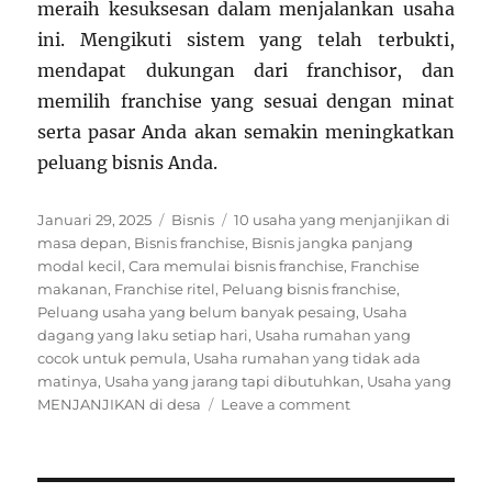
meraih kesuksesan dalam menjalankan usaha
ini. Mengikuti sistem yang telah terbukti,
mendapat dukungan dari franchisor, dan
memilih franchise yang sesuai dengan minat
serta pasar Anda akan semakin meningkatkan
peluang bisnis Anda.
Posted
Categories
Tags
Januari 29, 2025
Bisnis
10 usaha yang menjanjikan di
on
masa depan
,
Bisnis franchise
,
Bisnis jangka panjang
modal kecil
,
Cara memulai bisnis franchise
,
Franchise
makanan
,
Franchise ritel
,
Peluang bisnis franchise
,
Peluang usaha yang belum banyak pesaing
,
Usaha
dagang yang laku setiap hari
,
Usaha rumahan yang
cocok untuk pemula
,
Usaha rumahan yang tidak ada
matinya
,
Usaha yang jarang tapi dibutuhkan
,
Usaha yang
on
MENJANJIKAN di desa
Leave a comment
Peluang
Bisnis
Franchise