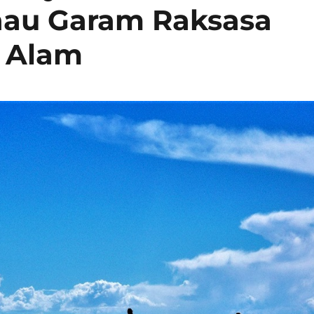
au Garam Raksasa
n Alam