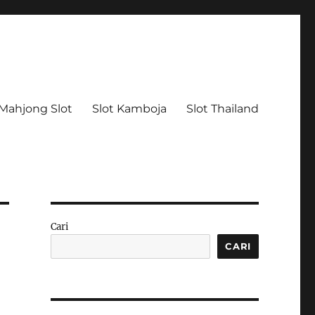
Mahjong Slot
Slot Kamboja
Slot Thailand
Cari
CARI