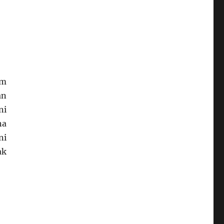
im
an
ni
na
ni
ak