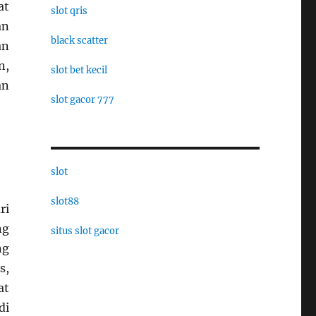
at
slot qris
an
black scatter
an
n,
slot bet kecil
an
slot gacor 777
slot
slot88
ri
ng
situs slot gacor
ng
s,
at
di