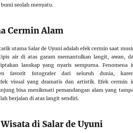
 bumi seolah menyatu.
a Cermin Alam
 tarik utama Salar de Uyuni adalah efek cermin saat mus
tipis air di atas garam memantulkan langit, awan, d
iptakan lanskap yang nyaris sempurna. Fenomena i
 favorit fotografer dari seluruh dunia, kare
ek visual yang dramatis dan artistik. Efek cermin i
njung bisa menikmati pemandangan alam yang tamp
lah berjalan di atas langit sendiri.
 Wisata di Salar de Uyuni