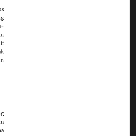
as
ng
u-
in
if
uk
an
ng
im
na