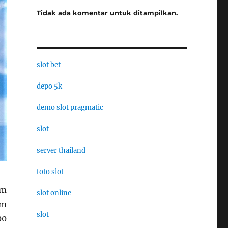
Tidak ada komentar untuk ditampilkan.
slot bet
depo 5k
demo slot pragmatic
slot
server thailand
toto slot
am
slot online
am
slot
00