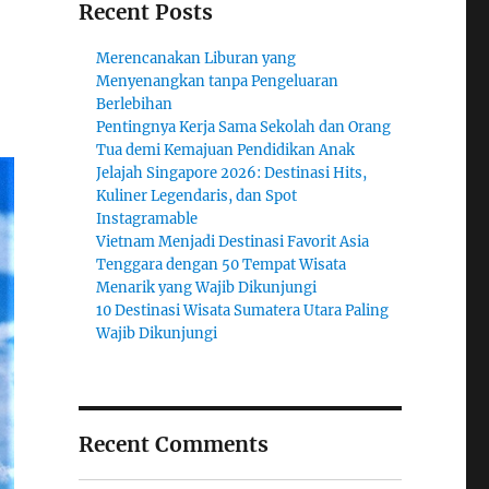
Recent Posts
Merencanakan Liburan yang
Menyenangkan tanpa Pengeluaran
Berlebihan
Pentingnya Kerja Sama Sekolah dan Orang
Tua demi Kemajuan Pendidikan Anak
Jelajah Singapore 2026: Destinasi Hits,
Kuliner Legendaris, dan Spot
Instagramable
Vietnam Menjadi Destinasi Favorit Asia
Tenggara dengan 50 Tempat Wisata
Menarik yang Wajib Dikunjungi
10 Destinasi Wisata Sumatera Utara Paling
Wajib Dikunjungi
Recent Comments