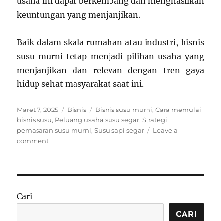
usaha ini dapat berkembang dan menghasilkan
keuntungan yang menjanjikan.
Baik dalam skala rumahan atau industri, bisnis
susu murni tetap menjadi pilihan usaha yang
menjanjikan dan relevan dengan tren gaya
hidup sehat masyarakat saat ini.
Posted
Categories
Tags
Maret 7, 2025
Bisnis
Bisnis susu murni
,
Cara memulai
on
bisnis susu
,
Peluang usaha susu segar
,
Strategi
pemasaran susu murni
,
Susu sapi segar
Leave a
on
comment
Bisnis
Susu
Murni:
Peluang
Usaha
Cari
yang
Menjanjikan
CARI