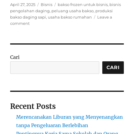
Posted
Categories
Tags
April 27, 2025
Bisnis
bakso frozen untuk bisnis
,
bisnis
on
pengolahan daging
,
peluang usaha bakso
,
produksi
bakso daging sapi
,
usaha bakso rumahan
Leave a
on
comment
Peluang
Besar
Bisnis
Pengolahan
Daging
Cari
Menjadi
Bakso
CARI
Recent Posts
Merencanakan Liburan yang Menyenangkan
tanpa Pengeluaran Berlebihan
Pentingnya Kerja Sama Sekolah dan Orang