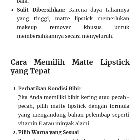
baik.
Sulit Dibersihkan:
Karena daya tahannya
yang tinggi, matte lipstick memerlukan
makeup remover khusus untuk
membersihkannya secara menyeluruh.
Cara Memilih Matte Lipstick
yang Tepat
Perhatikan Kondisi Bibir
Jika Anda memiliki bibir kering atau pecah-
pecah, pilih matte lipstick dengan formula
yang mengandung bahan pelembap seperti
vitamin E atau minyak alami.
Pilih Warna yang Sesuai