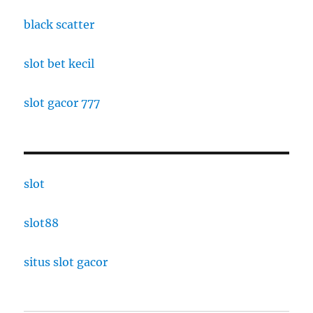
black scatter
slot bet kecil
slot gacor 777
slot
slot88
situs slot gacor