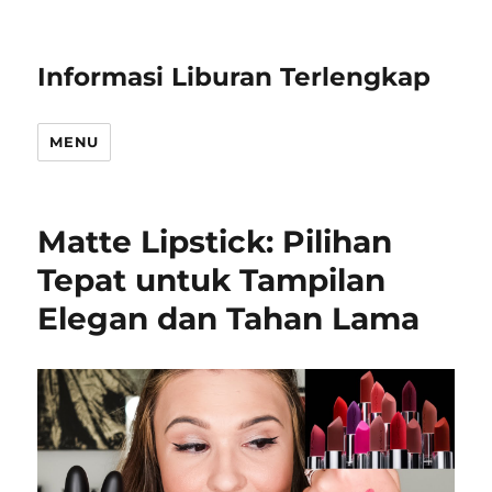
Informasi Liburan Terlengkap
MENU
Matte Lipstick: Pilihan
Tepat untuk Tampilan
Elegan dan Tahan Lama