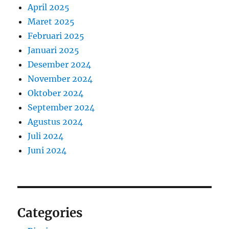
April 2025
Maret 2025
Februari 2025
Januari 2025
Desember 2024
November 2024
Oktober 2024
September 2024
Agustus 2024
Juli 2024
Juni 2024
Categories