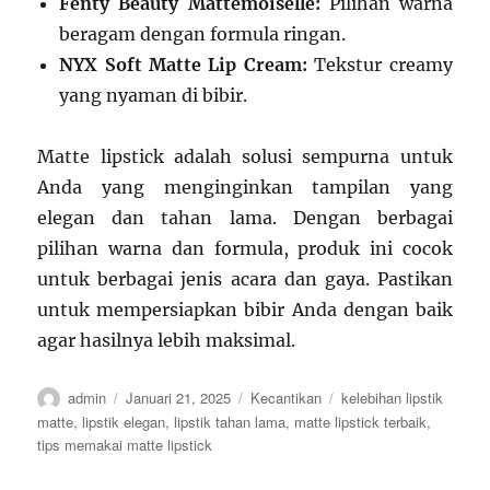
Fenty Beauty Mattemoiselle:
Pilihan warna
beragam dengan formula ringan.
NYX Soft Matte Lip Cream:
Tekstur creamy
yang nyaman di bibir.
Matte lipstick adalah solusi sempurna untuk
Anda yang menginginkan tampilan yang
elegan dan tahan lama. Dengan berbagai
pilihan warna dan formula, produk ini cocok
untuk berbagai jenis acara dan gaya. Pastikan
untuk mempersiapkan bibir Anda dengan baik
agar hasilnya lebih maksimal.
Author
Posted
Categories
Tags
admin
Januari 21, 2025
Kecantikan
kelebihan lipstik
on
matte
,
lipstik elegan
,
lipstik tahan lama
,
matte lipstick terbaik
,
tips memakai matte lipstick