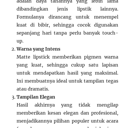
adalah daya tahannya yang lebih lama
dibandingkan jenis lipstik lainnya.
Formulanya dirancang untuk menempel
kuat di bibir, sehingga cocok digunakan
sepanjang hari tanpa perlu banyak touch-
up.
Warna yang Intens
Matte lipstick memberikan pigmen warna
yang kuat, sehingga cukup satu lapisan
untuk mendapatkan hasil yang maksimal.
Ini membuatnya ideal untuk tampilan tegas
atau dramatis.
Tampilan Elegan
Hasil akhirnya yang tidak mengilap
memberikan kesan elegan dan profesional,
menjadikannya pilihan populer untuk acara