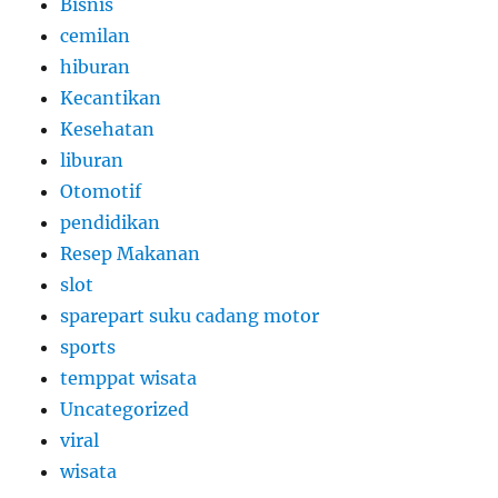
Bisnis
cemilan
hiburan
Kecantikan
Kesehatan
liburan
Otomotif
pendidikan
Resep Makanan
slot
sparepart suku cadang motor
sports
temppat wisata
Uncategorized
viral
wisata