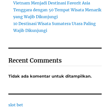
Vietnam Menjadi Destinasi Favorit Asia
Tenggara dengan 50 Tempat Wisata Menarik
yang Wajib Dikunjungi
10 Destinasi Wisata Sumatera Utara Paling
Wajib Dikunjungi
Recent Comments
Tidak ada komentar untuk ditampilkan.
slot bet