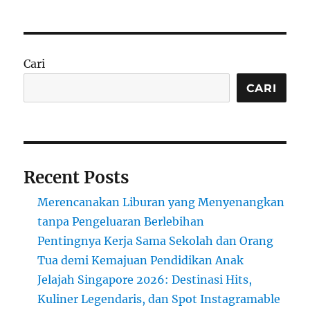
Cari
CARI
Recent Posts
Merencanakan Liburan yang Menyenangkan
tanpa Pengeluaran Berlebihan
Pentingnya Kerja Sama Sekolah dan Orang
Tua demi Kemajuan Pendidikan Anak
Jelajah Singapore 2026: Destinasi Hits,
Kuliner Legendaris, dan Spot Instagramable