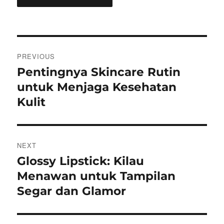
Navigasi
PREVIOUS
pos
Pentingnya Skincare Rutin
Previous
post:
untuk Menjaga Kesehatan
Kulit
NEXT
Glossy Lipstick: Kilau
Next
post:
Menawan untuk Tampilan
Segar dan Glamor