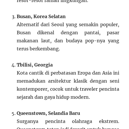
resor-resor ramah lingkungan.
Busan, Korea Selatan
Alternatif dari Seoul yang semakin populer,
Busan dikenal dengan pantai, pasar
makanan laut, dan budaya pop-nya yang
terus berkembang.
Tbilisi, Georgia
Kota cantik di perbatasan Eropa dan Asia ini
memadukan arsitektur klasik dengan seni
kontemporer, cocok untuk traveler pencinta
sejarah dan gaya hidup modern.
Queenstown, Selandia Baru
Surganya pencinta olahraga ekstrem.