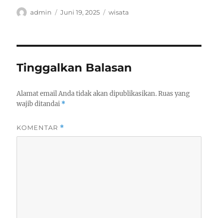
Author
Posted
Categories
admin
Juni 19, 2025
wisata
on
Tinggalkan Balasan
Alamat email Anda tidak akan dipublikasikan.
Ruas yang
wajib ditandai
*
KOMENTAR
*