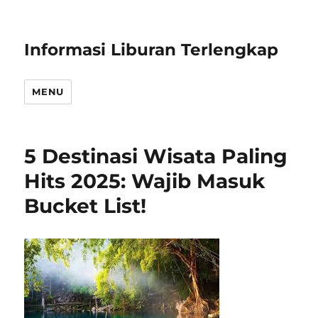
Informasi Liburan Terlengkap
MENU
5 Destinasi Wisata Paling
Hits 2025: Wajib Masuk
Bucket List!