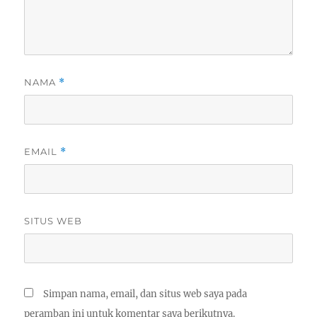
NAMA
*
EMAIL
*
SITUS WEB
Simpan nama, email, dan situs web saya pada
peramban ini untuk komentar saya berikutnya.