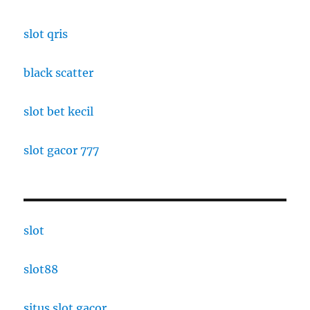
slot qris
black scatter
slot bet kecil
slot gacor 777
slot
slot88
situs slot gacor