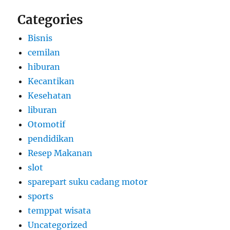
Categories
Bisnis
cemilan
hiburan
Kecantikan
Kesehatan
liburan
Otomotif
pendidikan
Resep Makanan
slot
sparepart suku cadang motor
sports
temppat wisata
Uncategorized